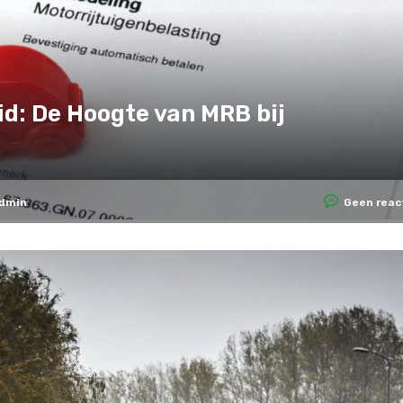
id: De Hoogte van MRB bij
dmin
Geen reac