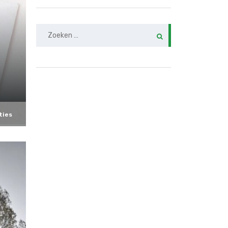
Zoeken
naar:
ties