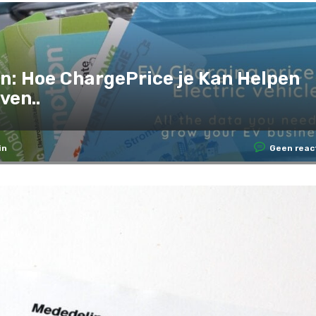
n: Hoe ChargePrice je Kan Helpen
ven..
in
Geen reac