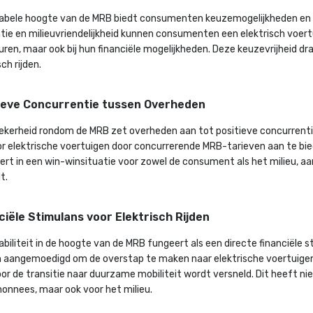
iabele hoogte van de MRB biedt consumenten keuzemogelijkheden en fle
ntie en milieuvriendelijkheid kunnen consumenten een elektrisch voertui
ren, maar ook bij hun financiële mogelijkheden. Deze keuzevrijheid dr
sch rijden.
ieve Concurrentie tussen Overheden
ekerheid rondom de MRB zet overheden aan tot positieve concurrentie.
oor elektrische voertuigen door concurrerende MRB-tarieven aan te b
ert in een win-winsituatie voor zowel de consument als het milieu, a
t.
ciële Stimulans voor Elektrisch Rijden
abiliteit in de hoogte van de MRB fungeert als een directe financiële 
 aangemoedigd om de overstap te maken naar elektrische voertuigen
r de transitie naar duurzame mobiliteit wordt versneld. Dit heeft nie
onnees, maar ook voor het milieu.