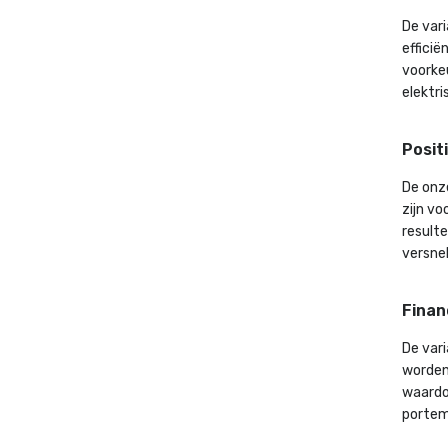
De var
efficië
voorkeu
elektri
Posit
De onz
zijn v
resulte
versnel
Finan
De vari
worden
waardoo
portem