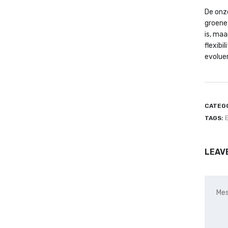
De onz
groene 
is, maa
flexibi
evoluer
CATEGO
E
TAGS:
LEAV