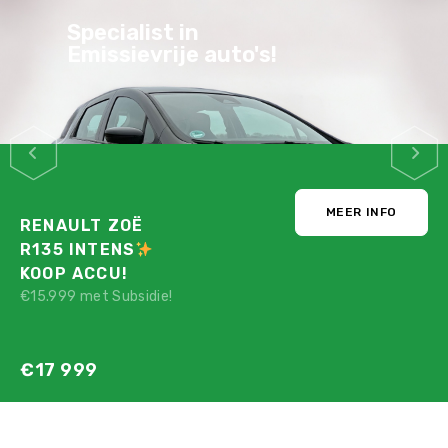
Specialist in
Emissievrije auto's!
MEER INFO
RENAULT ZOË
R135 INTENS
KOOP ACCU!
€15.999 met Subsidie!
€17 999