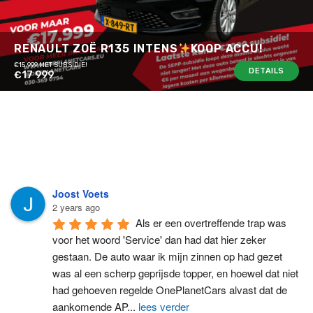
RENAULT ZOË R135 INTENS
KOOP ACCU!
€15.999 MET SUBSIDIE!
DETAILS
€17 999
Joost Voets
2 years ago
Als er een overtreffende trap was 
voor het woord 'Service' dan had dat hier zeker 
gestaan. De auto waar ik mijn zinnen op had gezet 
was al een scherp geprijsde topper, en hoewel dat niet 
had gehoeven regelde OnePlanetCars alvast dat de 
aankomende AP
...
lees verder