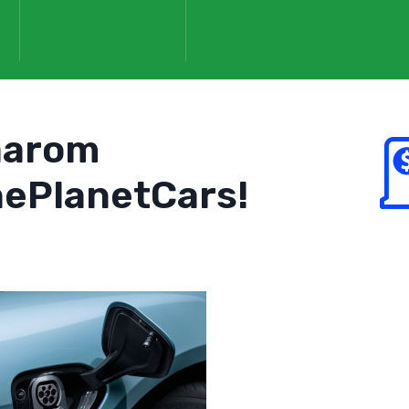
aarom
ePlanetCars!