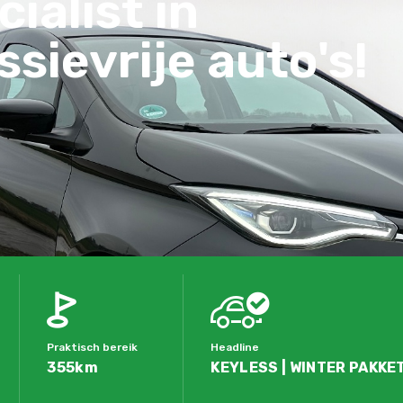
ialist in
sievrije auto's!
Praktisch bereik
Headline
355km
KEYLESS | WINTER PAKKET