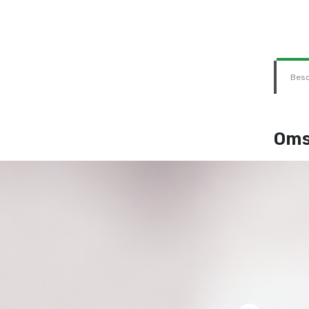
Besc
Oms