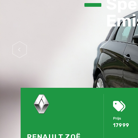
Spec
Emis
Prijs
17999
RENAULT ZOË