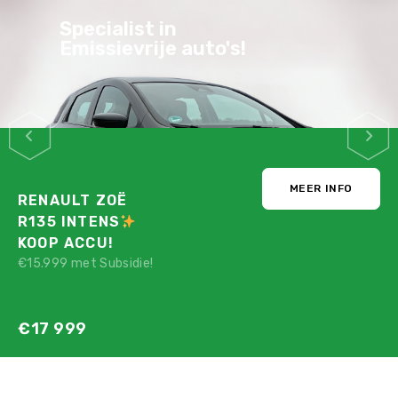
Specialist in
Emissievrije auto's!
MEER INFO
RENAULT ZOË
R135 INTENS
KOOP ACCU!
€15.999 met Subsidie!
€17 999