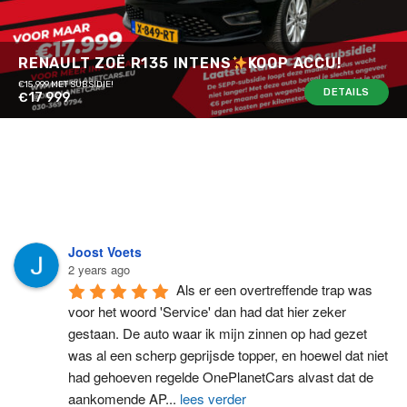
RENAULT ZOË R135 INTENS
KOOP ACCU!
€15.999 MET SUBSIDIE!
DETAILS
€17 999
Joost Voets
2 years ago
Als er een overtreffende trap was 
voor het woord 'Service' dan had dat hier zeker 
gestaan. De auto waar ik mijn zinnen op had gezet 
was al een scherp geprijsde topper, en hoewel dat niet 
had gehoeven regelde OnePlanetCars alvast dat de 
aankomende AP
...
lees verder