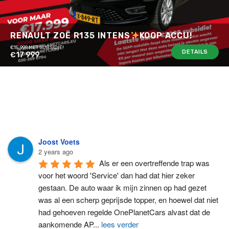
RENAULT ZOË R135 INTENS
KOOP ACCU!
€15.999 MET SUBSIDIE!
DETAILS
€17 999
Joost Voets
2 years ago
Als er een overtreffende trap was 
voor het woord 'Service' dan had dat hier zeker 
gestaan. De auto waar ik mijn zinnen op had gezet 
was al een scherp geprijsde topper, en hoewel dat niet 
had gehoeven regelde OnePlanetCars alvast dat de 
aankomende AP
...
lees verder