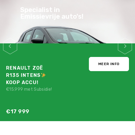
Stijlvol, Praktisch,
Zuinig & Veilig
MEER INFO
PEUGEOT E-208
GT PACK
STRAKBLAUW!
Nu maar voor:
€12 780