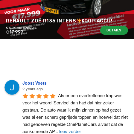
RENAULT ZOË R135 INTENS
KOOP ACCU!
€15.999 MET SUBSIDIE!
DETAILS
€17 999
Joost Voets
2 years ago
Als er een overtreffende trap was 
voor het woord 'Service' dan had dat hier zeker 
gestaan. De auto waar ik mijn zinnen op had gezet 
was al een scherp geprijsde topper, en hoewel dat niet 
had gehoeven regelde OnePlanetCars alvast dat de 
aankomende AP
...
lees verder