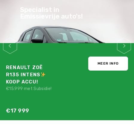
Specialist in
Emissievrije auto's!
MEER INFO
RENAULT ZOË
R135 INTENS
KOOP ACCU!
€15.999 met Subsidie!
€17 999