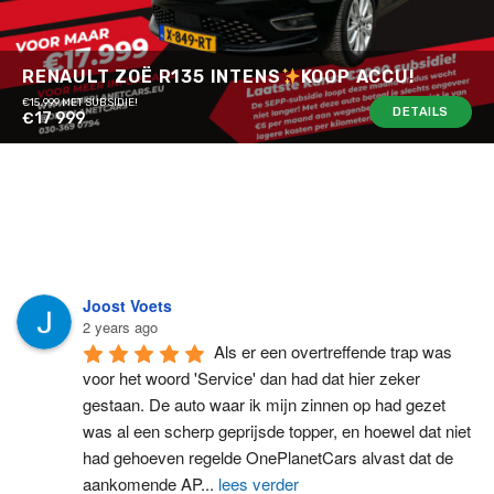
RENAULT ZOË R135 INTENS
KOOP ACCU!
€15.999 MET SUBSIDIE!
DETAILS
€17 999
Joost Voets
2 years ago
Als er een overtreffende trap was 
voor het woord 'Service' dan had dat hier zeker 
gestaan. De auto waar ik mijn zinnen op had gezet 
was al een scherp geprijsde topper, en hoewel dat niet 
had gehoeven regelde OnePlanetCars alvast dat de 
aankomende AP
...
lees verder