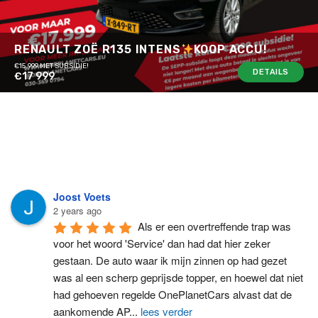
RENAULT ZOË R135 INTENS
KOOP ACCU!
€15.999 MET SUBSIDIE!
DETAILS
€17 999
Joost Voets
2 years ago
Als er een overtreffende trap was 
voor het woord 'Service' dan had dat hier zeker 
gestaan. De auto waar ik mijn zinnen op had gezet 
was al een scherp geprijsde topper, en hoewel dat niet 
had gehoeven regelde OnePlanetCars alvast dat de 
aankomende AP
...
lees verder