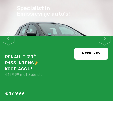
Specialist in
Emissievrije auto's!
MEER INFO
RENAULT ZOË
R135 INTENS
KOOP ACCU!
€15.999 met Subsidie!
€17 999