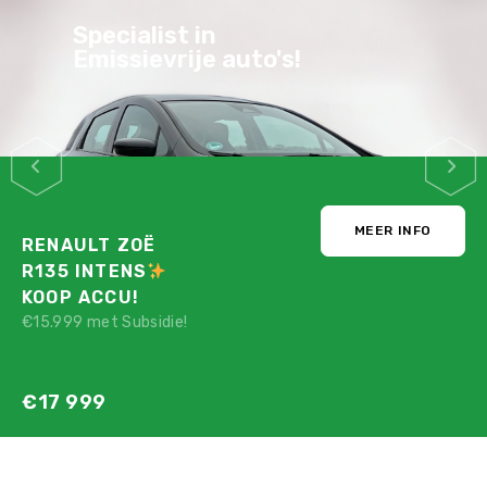
Specialist in
Emissievrije auto's!
MEER INFO
RENAULT ZOË
R135 INTENS
KOOP ACCU!
€15.999 met Subsidie!
€17 999