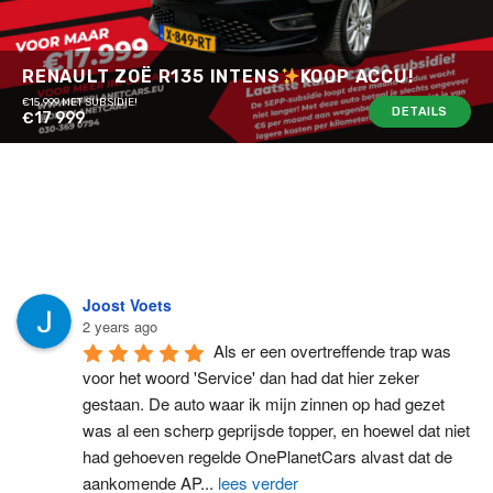
RENAULT ZOË R135 INTENS
KOOP ACCU!
€15.999 MET SUBSIDIE!
DETAILS
€17 999
Joost Voets
2 years ago
Als er een overtreffende trap was 
voor het woord 'Service' dan had dat hier zeker 
gestaan. De auto waar ik mijn zinnen op had gezet 
was al een scherp geprijsde topper, en hoewel dat niet 
had gehoeven regelde OnePlanetCars alvast dat de 
aankomende AP
...
lees verder