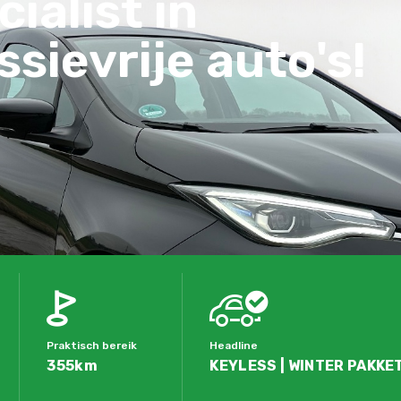
ialist in
sievrije auto's!
Praktisch bereik
Headline
355km
KEYLESS | WINTER PAKKET