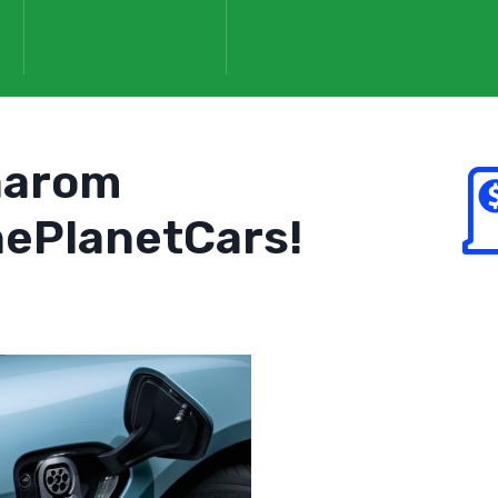
aarom
ePlanetCars!