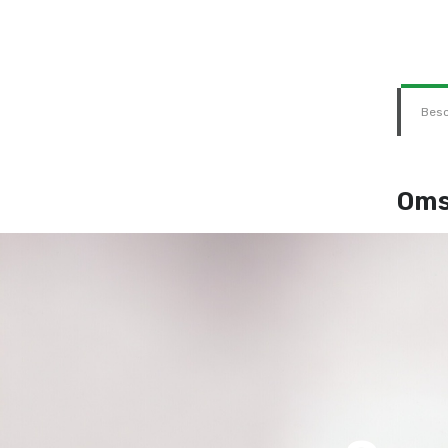
Besc
Oms