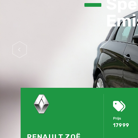
Spec
Emis
Prijs
17999
RENAULT ZOË