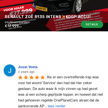
RENAULT ZOË R135 INTENS
KOOP ACCU!
€15.999 MET SUBSIDIE!
DETAILS
€17 999
Joost Voets
2 years ago
Als er een overtreffende trap was 
voor het woord 'Service' dan had dat hier zeker 
gestaan. De auto waar ik mijn zinnen op had gezet 
was al een scherp geprijsde topper, en hoewel dat niet 
had gehoeven regelde OnePlanetCars alvast dat de 
aankomende AP
...
lees verder