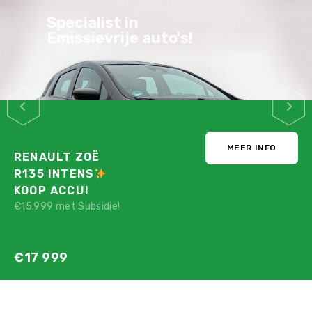
Specialist in
Emissievrije auto's!
MEER INFO
RENAULT ZOË
R135 INTENS
KOOP ACCU!
€15.999 met Subsidie!
€17 999