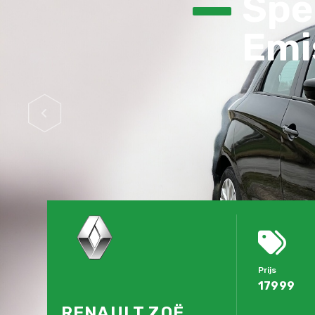
Spec
Emis
Prijs
17999
RENAULT ZOË