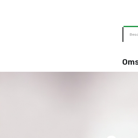
Besc
Oms