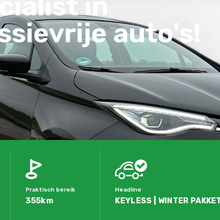
ialist in
sievrije auto's!
Praktisch bereik
Headline
355km
KEYLESS | WINTER PAKKET