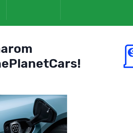
aarom
ePlanetCars!