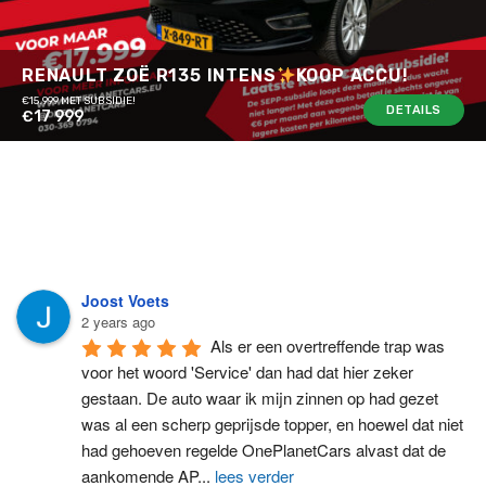
RENAULT ZOË R135 INTENS
KOOP ACCU!
€15.999 MET SUBSIDIE!
DETAILS
€17 999
Joost Voets
2 years ago
Als er een overtreffende trap was 
voor het woord 'Service' dan had dat hier zeker 
gestaan. De auto waar ik mijn zinnen op had gezet 
was al een scherp geprijsde topper, en hoewel dat niet 
had gehoeven regelde OnePlanetCars alvast dat de 
aankomende AP
...
lees verder