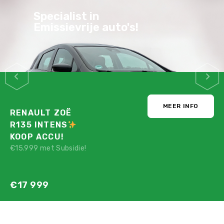
Specialist in
Emissievrije auto's!
MEER INFO
RENAULT ZOË
R135 INTENS
KOOP ACCU!
€15.999 met Subsidie!
€17 999