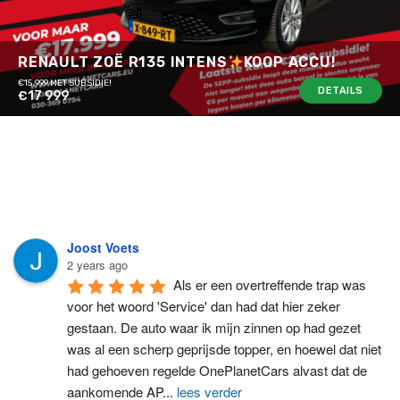
RENAULT ZOË R135 INTENS
KOOP ACCU!
€15.999 MET SUBSIDIE!
DETAILS
€17 999
Joost Voets
2 years ago
Als er een overtreffende trap was 
voor het woord 'Service' dan had dat hier zeker 
gestaan. De auto waar ik mijn zinnen op had gezet 
was al een scherp geprijsde topper, en hoewel dat niet 
had gehoeven regelde OnePlanetCars alvast dat de 
aankomende AP
...
lees verder