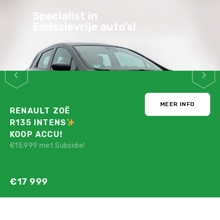
Specialist in
Emissievrije auto's!
MEER INFO
RENAULT ZOË
R135 INTENS
KOOP ACCU!
€15.999 met Subsidie!
€17 999