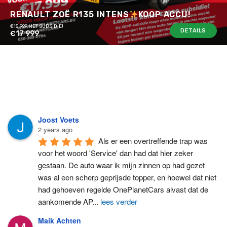
RENAULT ZOË R135 INTENS
KOOP ACCU!
€15.999 MET SUBSIDIE!
DETAILS
€17 999
Joost Voets
2 years ago
Als er een overtreffende trap was 
voor het woord 'Service' dan had dat hier zeker 
gestaan. De auto waar ik mijn zinnen op had gezet 
was al een scherp geprijsde topper, en hoewel dat niet 
had gehoeven regelde OnePlanetCars alvast dat de 
aankomende AP
...
lees verder
Maik Achten