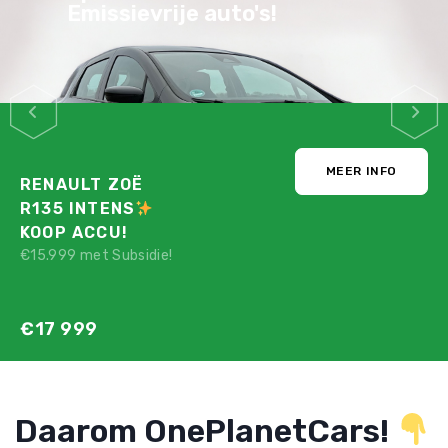
Emissievrije auto's!
MEER INFO
RENAULT ZOË
R135 INTENS
KOOP ACCU!
€15.999 met Subsidie!
€17 999
Daarom OnePlanetCars!