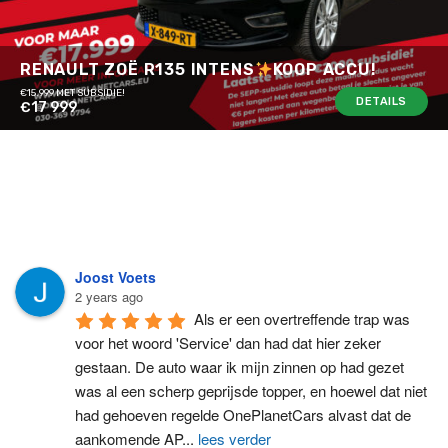
RENAULT ZOË R135 INTENS
KOOP ACCU!
€15.999 MET SUBSIDIE!
DETAILS
€17 999
Joost Voets
2 years ago
Als er een overtreffende trap was 
voor het woord 'Service' dan had dat hier zeker 
gestaan. De auto waar ik mijn zinnen op had gezet 
was al een scherp geprijsde topper, en hoewel dat niet 
had gehoeven regelde OnePlanetCars alvast dat de 
aankomende AP
...
lees verder