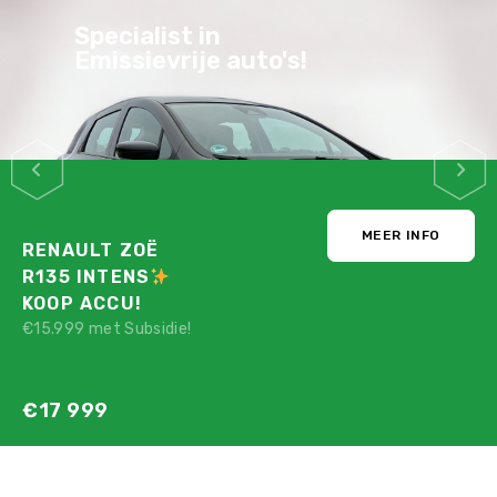
Specialist in
Emissievrije auto's!
MEER INFO
RENAULT ZOË
R135 INTENS
KOOP ACCU!
€15.999 met Subsidie!
€17 999