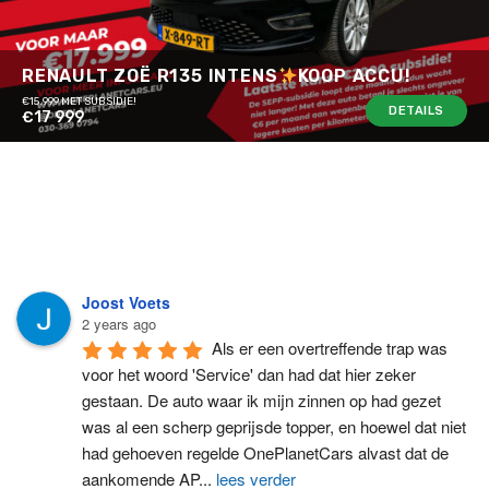
RENAULT ZOË R135 INTENS
KOOP ACCU!
€15.999 MET SUBSIDIE!
DETAILS
€17 999
Joost Voets
2 years ago
Als er een overtreffende trap was 
voor het woord 'Service' dan had dat hier zeker 
gestaan. De auto waar ik mijn zinnen op had gezet 
was al een scherp geprijsde topper, en hoewel dat niet 
had gehoeven regelde OnePlanetCars alvast dat de 
aankomende AP
...
lees verder