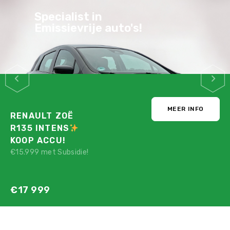
Specialist in
Emissievrije auto's!
MEER INFO
RENAULT ZOË
R135 INTENS
KOOP ACCU!
€15.999 met Subsidie!
€17 999