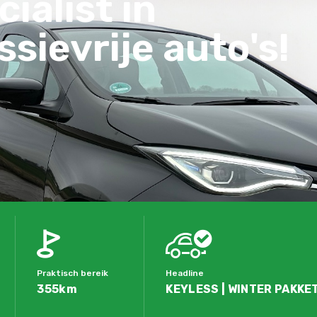
ialist in
sievrije auto's!
Praktisch bereik
Headline
355km
KEYLESS | WINTER PAKKET