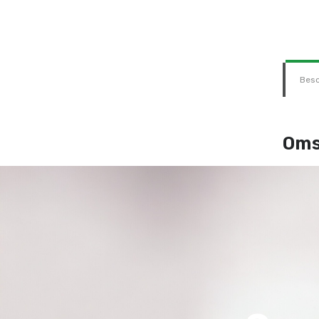
Besc
Oms