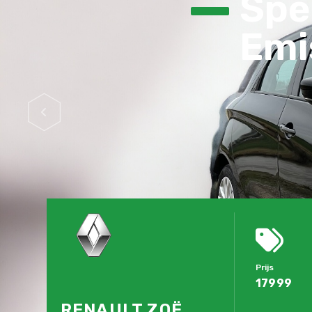
Spec
Emis
Prijs
17999
RENAULT ZOË