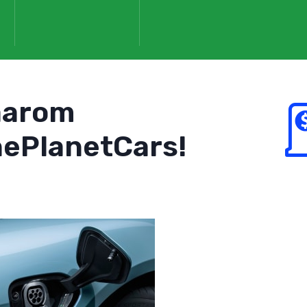
aarom
ePlanetCars!