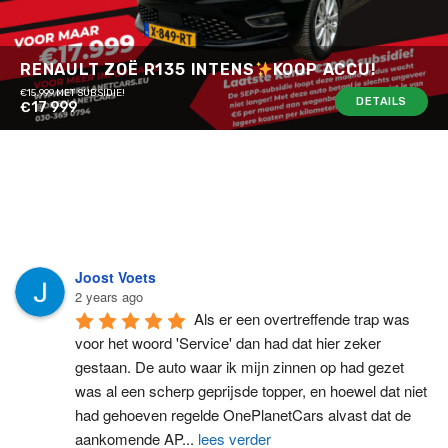
RENAULT ZOË R135 INTENS
KOOP ACCU!
€15.999 MET SUBSIDIE!
DETAILS
€17 999
Joost Voets
2 years ago
Als er een overtreffende trap was 
voor het woord 'Service' dan had dat hier zeker 
gestaan. De auto waar ik mijn zinnen op had gezet 
was al een scherp geprijsde topper, en hoewel dat niet 
had gehoeven regelde OnePlanetCars alvast dat de 
aankomende AP
...
lees verder