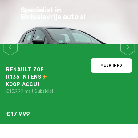
Specialist in
Emissievrije auto's!
MEER INFO
RENAULT ZOË
R135 INTENS
KOOP ACCU!
€15.999 met Subsidie!
€17 999