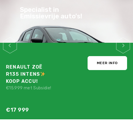
Specialist in
Emissievrije auto's!
MEER INFO
RENAULT ZOË
R135 INTENS
KOOP ACCU!
€15.999 met Subsidie!
€17 999