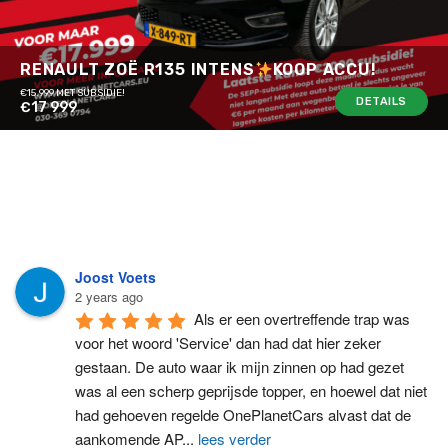
RENAULT ZOË R135 INTENS
KOOP ACCU!
€15.999 MET SUBSIDIE!
DETAILS
€17 999
Joost Voets
2 years ago
Als er een overtreffende trap was 
voor het woord 'Service' dan had dat hier zeker 
gestaan. De auto waar ik mijn zinnen op had gezet 
was al een scherp geprijsde topper, en hoewel dat niet 
had gehoeven regelde OnePlanetCars alvast dat de 
aankomende AP
...
lees verder