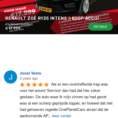
RENAULT ZOË R135 INTENS
KOOP ACCU!
€15.999 MET SUBSIDIE!
DETAILS
€17 999
Joost Voets
2 years ago
Als er een overtreffende trap was 
voor het woord 'Service' dan had dat hier zeker 
gestaan. De auto waar ik mijn zinnen op had gezet 
was al een scherp geprijsde topper, en hoewel dat niet 
had gehoeven regelde OnePlanetCars alvast dat de 
aankomende AP
...
lees verder