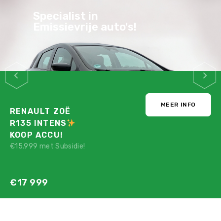
Specialist in
Emissievrije auto's!
MEER INFO
RENAULT ZOË
R135 INTENS
KOOP ACCU!
€15.999 met Subsidie!
€17 999