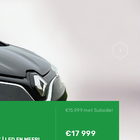
€15.999 met Subsidie!
€17 999
 | LED EN MEER!