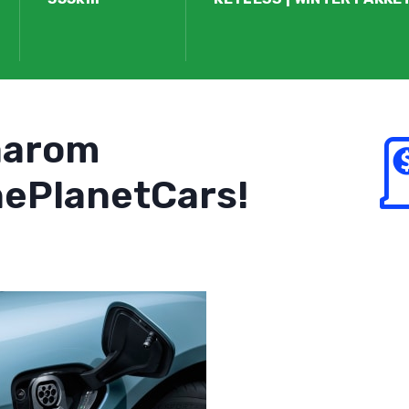
aarom
ePlanetCars!