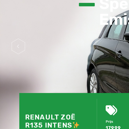
Spec
Emis
RENAULT ZOË
Prijs
R135 INTENS
17999