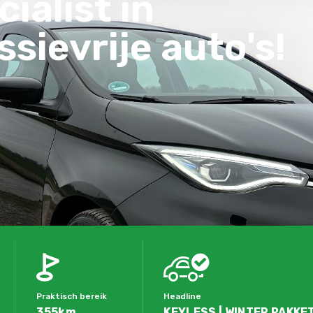
ialist in
sievrije auto's!
Praktisch bereik
Headline
355km
KEYLESS | WINTER PAKKET