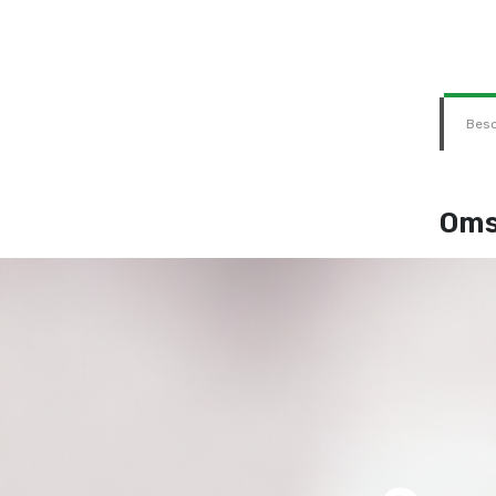
Besc
Oms