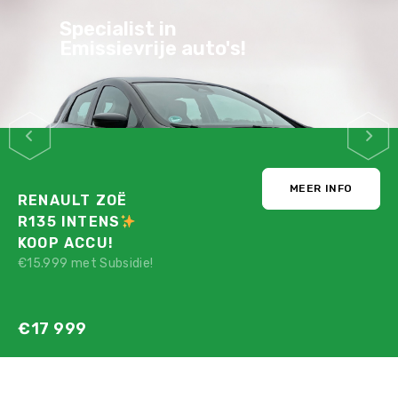
Specialist in
Emissievrije auto's!
MEER INFO
RENAULT ZOË
R135 INTENS
KOOP ACCU!
€15.999 met Subsidie!
€17 999