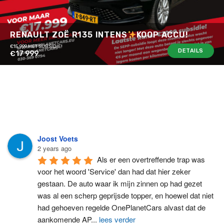
RENAULT ZOË R135 INTENS
KOOP ACCU!
€15.999 MET SUBSIDIE!
DETAILS
€17 999
Joost Voets
2 years ago
Als er een overtreffende trap was 
voor het woord 'Service' dan had dat hier zeker 
gestaan. De auto waar ik mijn zinnen op had gezet 
was al een scherp geprijsde topper, en hoewel dat niet 
had gehoeven regelde OnePlanetCars alvast dat de 
aankomende AP
...
lees verder