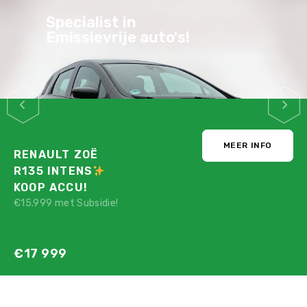
Specialist in
Emissievrije auto's!
MEER INFO
RENAULT ZOË
R135 INTENS
KOOP ACCU!
€15.999 met Subsidie!
€17 999