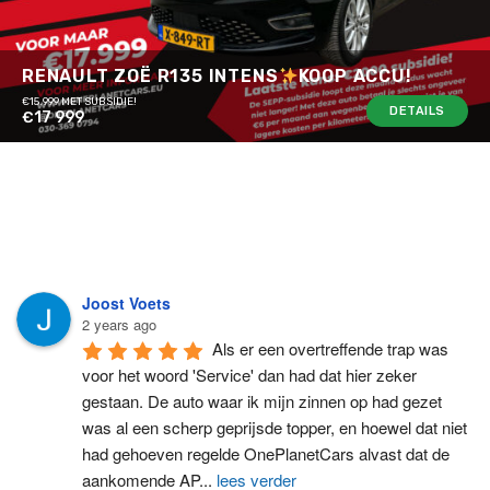
RENAULT ZOË R135 INTENS
KOOP ACCU!
€15.999 MET SUBSIDIE!
DETAILS
€17 999
Joost Voets
2 years ago
Als er een overtreffende trap was 
voor het woord 'Service' dan had dat hier zeker 
gestaan. De auto waar ik mijn zinnen op had gezet 
was al een scherp geprijsde topper, en hoewel dat niet 
had gehoeven regelde OnePlanetCars alvast dat de 
aankomende AP
...
lees verder