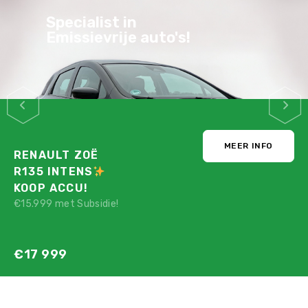
Specialist in
Emissievrije auto's!
MEER INFO
RENAULT ZOË
R135 INTENS
KOOP ACCU!
€15.999 met Subsidie!
€17 999