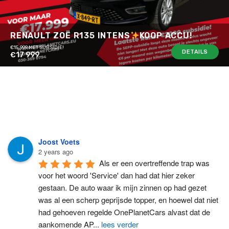
RENAULT ZOË R135 INTENS
KOOP ACCU!
€15.999 MET SUBSIDIE!
DETAILS
€17 999
Joost Voets
2 years ago
Als er een overtreffende trap was 
voor het woord 'Service' dan had dat hier zeker 
gestaan. De auto waar ik mijn zinnen op had gezet 
was al een scherp geprijsde topper, en hoewel dat niet 
had gehoeven regelde OnePlanetCars alvast dat de 
aankomende AP
...
lees verder