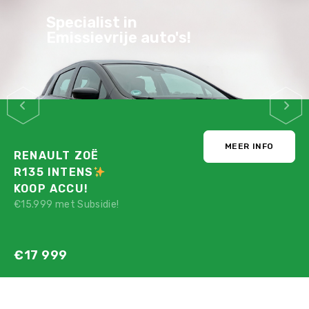
Stijlvol, Praktisch,
Zuinig & Veilig
MEER INFO
PEUGEOT E-208
GT PACK
STRAKBLAUW!
Nu maar voor:
€12 780