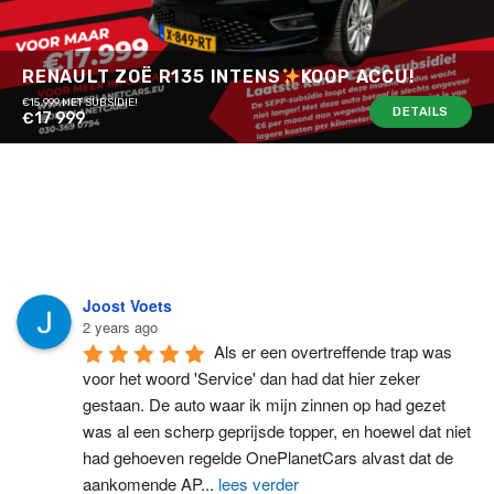
RENAULT ZOË R135 INTENS
KOOP ACCU!
€15.999 MET SUBSIDIE!
DETAILS
€17 999
Joost Voets
2 years ago
Als er een overtreffende trap was 
voor het woord 'Service' dan had dat hier zeker 
gestaan. De auto waar ik mijn zinnen op had gezet 
was al een scherp geprijsde topper, en hoewel dat niet 
had gehoeven regelde OnePlanetCars alvast dat de 
aankomende AP
...
lees verder