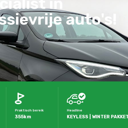
ialist in
sievrije auto's!
Praktisch bereik
Headline
355km
KEYLESS | WINTER PAKKET