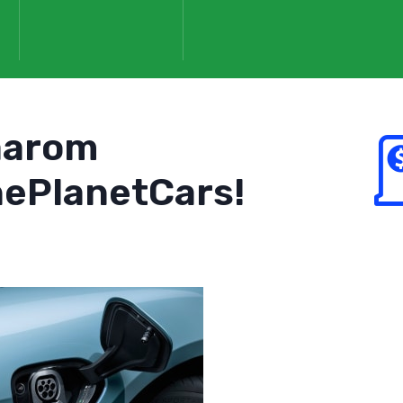
aarom
ePlanetCars!