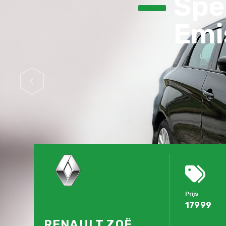
Spec
Emis
Prijs
17999
RENAULT ZOË