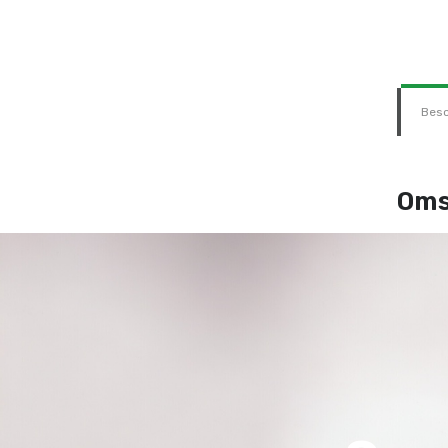
Besc
Oms