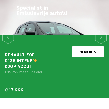
Stijlvol, Praktisch,
Zuinig & Veilig
MEER INFO
PEUGEOT E-208
GT PACK
STRAKBLAUW!
Nu maar voor:
€12 780