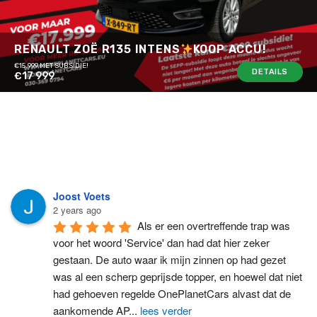
RENAULT ZOË R135 INTENS
KOOP ACCU!
€15.999 MET SUBSIDIE!
DETAILS
€17 999
Joost Voets
2 years ago
Als er een overtreffende trap was 
voor het woord 'Service' dan had dat hier zeker 
gestaan. De auto waar ik mijn zinnen op had gezet 
was al een scherp geprijsde topper, en hoewel dat niet 
had gehoeven regelde OnePlanetCars alvast dat de 
aankomende AP
...
lees verder