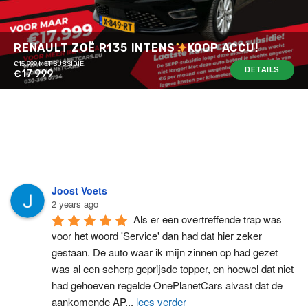
RENAULT ZOË R135 INTENS
KOOP ACCU!
€15.999 MET SUBSIDIE!
DETAILS
€17 999
Joost Voets
2 years ago
Als er een overtreffende trap was 
voor het woord 'Service' dan had dat hier zeker 
gestaan. De auto waar ik mijn zinnen op had gezet 
was al een scherp geprijsde topper, en hoewel dat niet 
had gehoeven regelde OnePlanetCars alvast dat de 
aankomende AP
...
lees verder