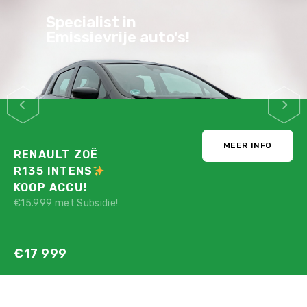
Stijlvol, Praktisch,
Zuinig & Veilig
MEER INFO
PEUGEOT E-208
GT PACK
STRAKBLAUW!
Nu maar voor:
€12 780