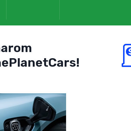
aarom
ePlanetCars!