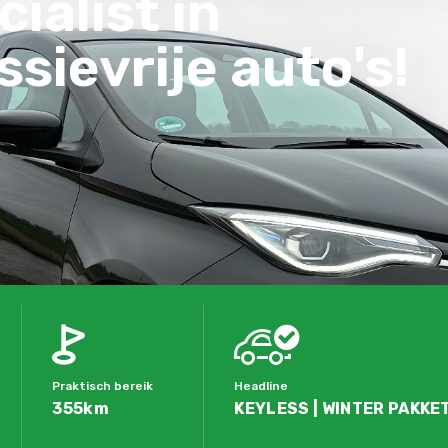
ialist in
sievrije auto's!
Praktisch bereik
Headline
355km
KEYLESS | WINTER PAKKET