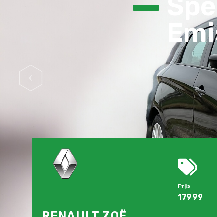
Spec
Emis
Prijs
17999
RENAULT ZOË