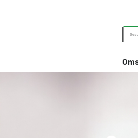
Besc
Oms