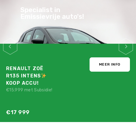
Specialist in
Emissievrije auto's!
MEER INFO
RENAULT ZOË
R135 INTENS
KOOP ACCU!
€15.999 met Subsidie!
€17 999