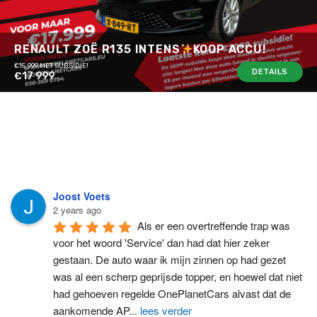
RENAULT ZOË R135 INTENS
KOOP ACCU!
€15.999 MET SUBSIDIE!
DETAILS
€17 999
Joost Voets
2 years ago
Als er een overtreffende trap was 
voor het woord 'Service' dan had dat hier zeker 
gestaan. De auto waar ik mijn zinnen op had gezet 
was al een scherp geprijsde topper, en hoewel dat niet 
had gehoeven regelde OnePlanetCars alvast dat de 
aankomende AP
...
lees verder