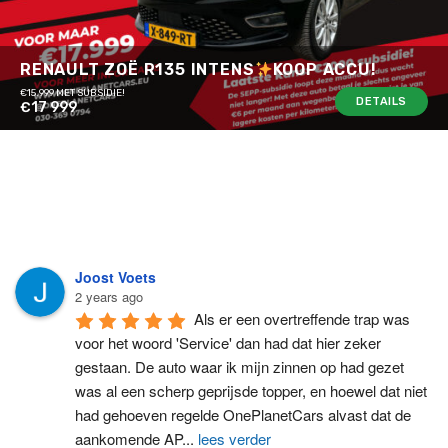
RENAULT ZOË R135 INTENS
KOOP ACCU!
€15.999 MET SUBSIDIE!
DETAILS
€17 999
Joost Voets
2 years ago
Als er een overtreffende trap was 
voor het woord 'Service' dan had dat hier zeker 
gestaan. De auto waar ik mijn zinnen op had gezet 
was al een scherp geprijsde topper, en hoewel dat niet 
had gehoeven regelde OnePlanetCars alvast dat de 
aankomende AP
...
lees verder