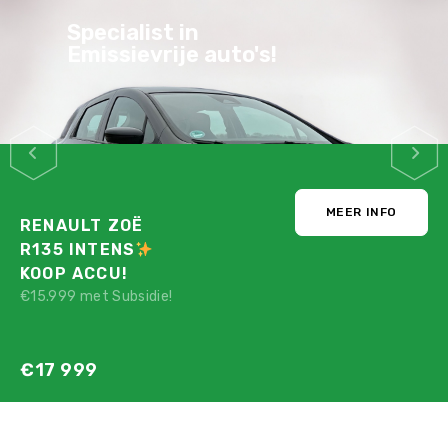
Specialist in
Emissievrije auto's!
MEER INFO
RENAULT ZOË
R135 INTENS
KOOP ACCU!
€15.999 met Subsidie!
€17 999