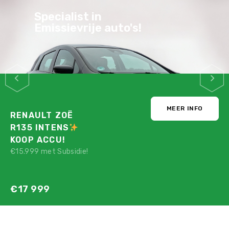
Stijlvol, Praktisch,
Zuinig & Veilig
MEER INFO
PEUGEOT E-208
GT PACK
STRAKBLAUW!
Nu maar voor:
€12 780