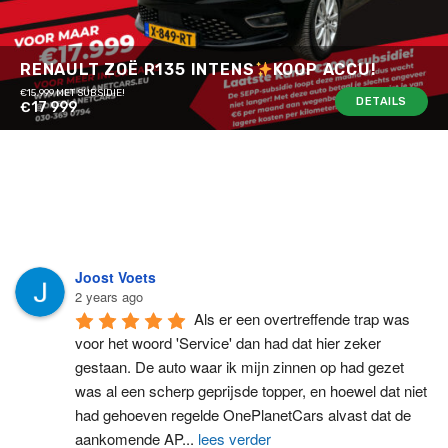
RENAULT ZOË R135 INTENS
KOOP ACCU!
€15.999 MET SUBSIDIE!
DETAILS
€17 999
Joost Voets
2 years ago
Als er een overtreffende trap was 
voor het woord 'Service' dan had dat hier zeker 
gestaan. De auto waar ik mijn zinnen op had gezet 
was al een scherp geprijsde topper, en hoewel dat niet 
had gehoeven regelde OnePlanetCars alvast dat de 
aankomende AP
...
lees verder