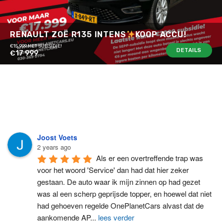
RENAULT ZOË R135 INTENS
KOOP ACCU!
€15.999 MET SUBSIDIE!
DETAILS
€17 999
Joost Voets
2 years ago
Als er een overtreffende trap was 
voor het woord 'Service' dan had dat hier zeker 
gestaan. De auto waar ik mijn zinnen op had gezet 
was al een scherp geprijsde topper, en hoewel dat niet 
had gehoeven regelde OnePlanetCars alvast dat de 
aankomende AP
...
lees verder