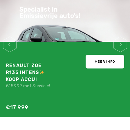
Stijlvol, Praktisch,
Zuinig & Veilig
MEER INFO
PEUGEOT E-208
GT PACK
STRAKBLAUW!
Nu maar voor:
€12 780