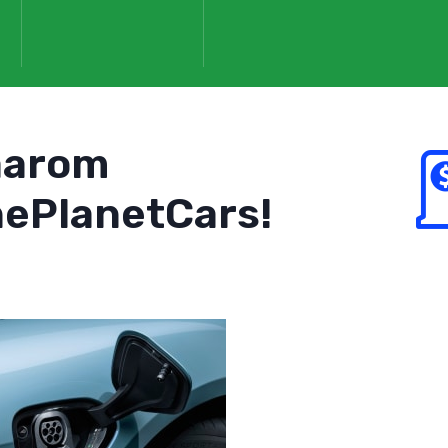
aarom
ePlanetCars!