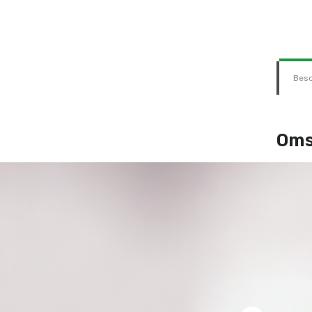
Besc
Oms