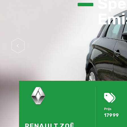
Spec
Emis
Prijs
17999
RENAULT ZOË