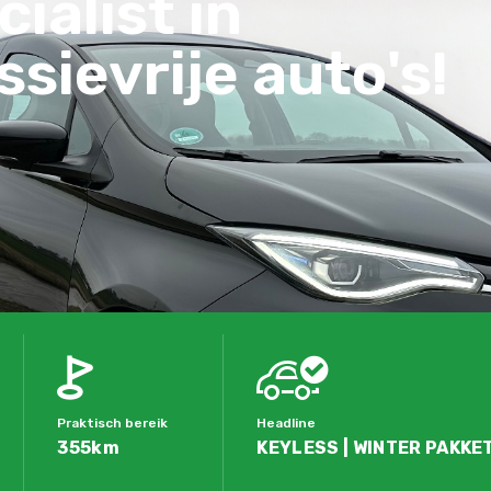
ialist in
sievrije auto's!
Praktisch bereik
Headline
355km
KEYLESS | WINTER PAKKET