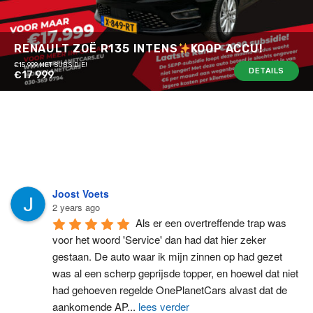
RENAULT ZOË R135 INTENS
KOOP ACCU!
€15.999 MET SUBSIDIE!
DETAILS
€17 999
Joost Voets
2 years ago
Als er een overtreffende trap was 
voor het woord 'Service' dan had dat hier zeker 
gestaan. De auto waar ik mijn zinnen op had gezet 
was al een scherp geprijsde topper, en hoewel dat niet 
had gehoeven regelde OnePlanetCars alvast dat de 
aankomende AP
...
lees verder