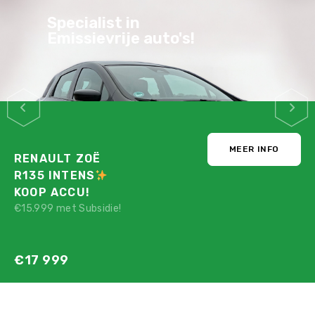
Stijlvol, Praktisch,
Zuinig & Veilig
MEER INFO
PEUGEOT E-208
GT PACK
STRAKBLAUW!
Nu maar voor:
€12 780