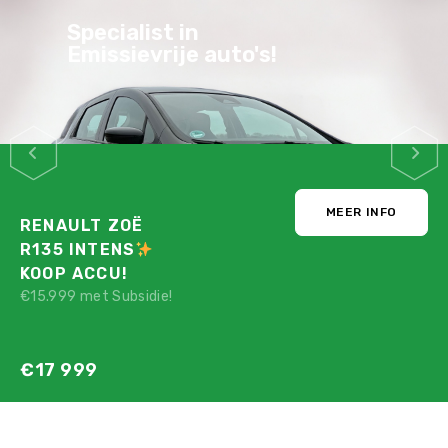
Specialist in
Emissievrije auto's!
MEER INFO
RENAULT ZOË
R135 INTENS
KOOP ACCU!
€15.999 met Subsidie!
€17 999