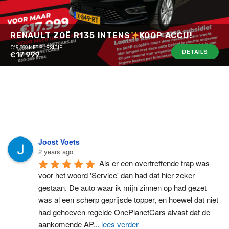
RENAULT ZOË R135 INTENS
KOOP ACCU!
€15.999 MET SUBSIDIE!
DETAILS
€17 999
Joost Voets
2 years ago
Als er een overtreffende trap was 
voor het woord 'Service' dan had dat hier zeker 
gestaan. De auto waar ik mijn zinnen op had gezet 
was al een scherp geprijsde topper, en hoewel dat niet 
had gehoeven regelde OnePlanetCars alvast dat de 
aankomende AP
...
lees verder