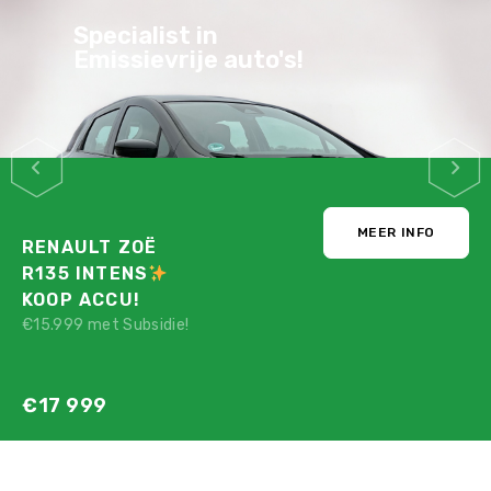
Specialist in
Emissievrije auto's!
MEER INFO
RENAULT ZOË
R135 INTENS
KOOP ACCU!
€15.999 met Subsidie!
€17 999