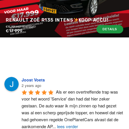
RENAULT ZOË R135 INTENS
KOOP ACCU!
€15.999 MET SUBSIDIE!
DETAILS
€17 999
Joost Voets
2 years ago
Als er een overtreffende trap was 
voor het woord 'Service' dan had dat hier zeker 
gestaan. De auto waar ik mijn zinnen op had gezet 
was al een scherp geprijsde topper, en hoewel dat niet 
had gehoeven regelde OnePlanetCars alvast dat de 
aankomende AP
...
lees verder