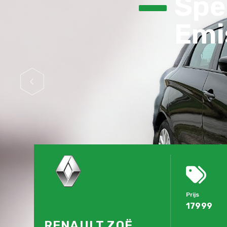
Spec
Emis
Prijs
17999
RENAULT ZOË