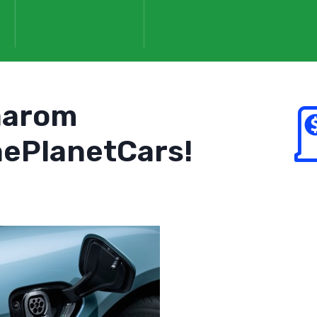
aarom
ePlanetCars!