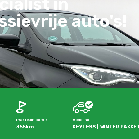
ialist in
sievrije auto's!
Praktisch bereik
Headline
355km
KEYLESS | WINTER PAKKET