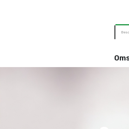
Besc
Oms