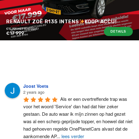
RENAULT ZOË R135 INTENS
KOOP ACCU!
€15.999 MET SUBSIDIE!
DETAILS
€17 999
Joost Voets
2 years ago
Als er een overtreffende trap was 
voor het woord 'Service' dan had dat hier zeker 
gestaan. De auto waar ik mijn zinnen op had gezet 
was al een scherp geprijsde topper, en hoewel dat niet 
had gehoeven regelde OnePlanetCars alvast dat de 
aankomende AP
...
lees verder