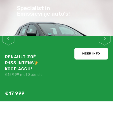
Specialist in
Emissievrije auto's!
MEER INFO
RENAULT ZOË
R135 INTENS
KOOP ACCU!
€15.999 met Subsidie!
€17 999