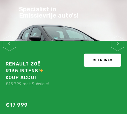
Specialist in
Emissievrije auto's!
MEER INFO
RENAULT ZOË
R135 INTENS
KOOP ACCU!
€15.999 met Subsidie!
€17 999