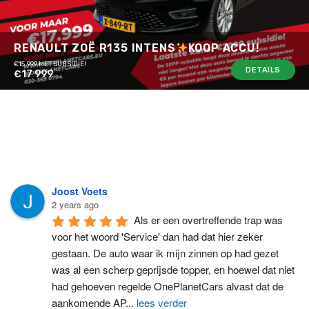
RENAULT ZOË R135 INTENS
KOOP ACCU!
€15.999 MET SUBSIDIE!
DETAILS
€17 999
Joost Voets
2 years ago
Als er een overtreffende trap was 
voor het woord 'Service' dan had dat hier zeker 
gestaan. De auto waar ik mijn zinnen op had gezet 
was al een scherp geprijsde topper, en hoewel dat niet 
had gehoeven regelde OnePlanetCars alvast dat de 
aankomende AP
...
lees verder