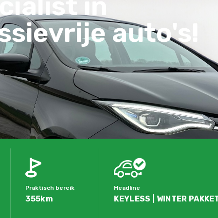
ialist in
sievrije auto's!
Praktisch bereik
Headline
355km
KEYLESS | WINTER PAKKET