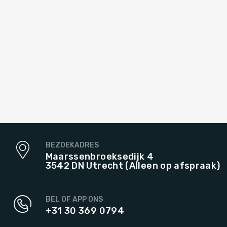
BEZOEKADRES
Maarssenbroeksedijk 4
3542 DN Utrecht (Alleen op afspraak)
BEL OF APP ONS
+31 30 369 0794