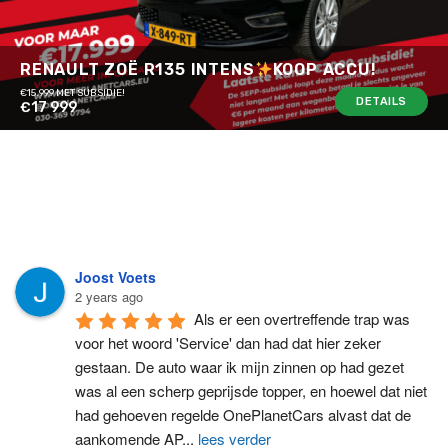
RENAULT ZOË R135 INTENS
KOOP ACCU!
€15.999 MET SUBSIDIE!
DETAILS
€17 999
Joost Voets
2 years ago
Als er een overtreffende trap was 
voor het woord 'Service' dan had dat hier zeker 
gestaan. De auto waar ik mijn zinnen op had gezet 
was al een scherp geprijsde topper, en hoewel dat niet 
had gehoeven regelde OnePlanetCars alvast dat de 
aankomende AP
...
lees verder