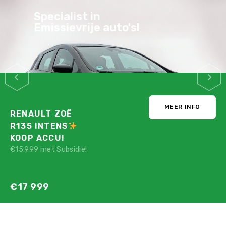
Stijlvol, Praktisch,
Zuinig & Veilig
MEER INFO
PEUGEOT E-208
GT PACK
STRAKBLAUW!
Nu maar voor:
€12 780