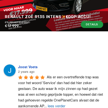
RENAULT ZOË R135 INTENS
KOOP ACCU!
€15.999 MET SUBSIDIE!
DETAILS
€17 999
Joost Voets
2 years ago
Als er een overtreffende trap was 
voor het woord 'Service' dan had dat hier zeker 
gestaan. De auto waar ik mijn zinnen op had gezet 
was al een scherp geprijsde topper, en hoewel dat niet 
had gehoeven regelde OnePlanetCars alvast dat de 
aankomende AP
...
lees verder