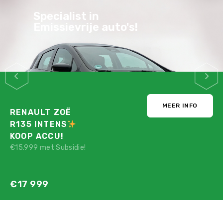
Specialist in
Emissievrije auto's!
MEER INFO
RENAULT ZOË
R135 INTENS
KOOP ACCU!
€15.999 met Subsidie!
€17 999