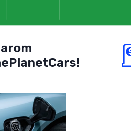
aarom
ePlanetCars!