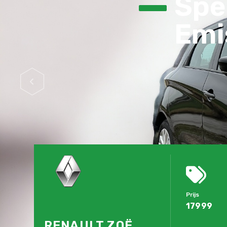
Spec
Emis
Prijs
17999
RENAULT ZOË