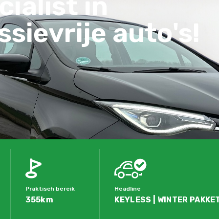
ialist in
sievrije auto's!
Praktisch bereik
Headline
355km
KEYLESS | WINTER PAKKET