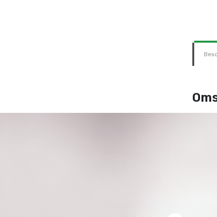
Besc
Oms