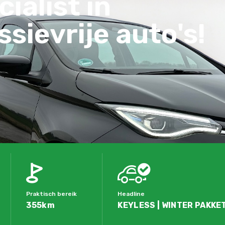
ialist in
sievrije auto's!
Praktisch bereik
Headline
355km
KEYLESS | WINTER PAKKET