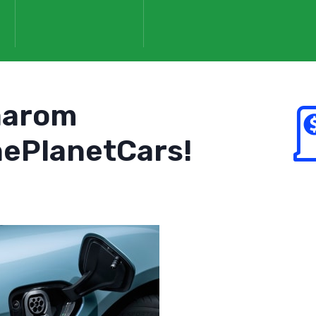
aarom
ePlanetCars!