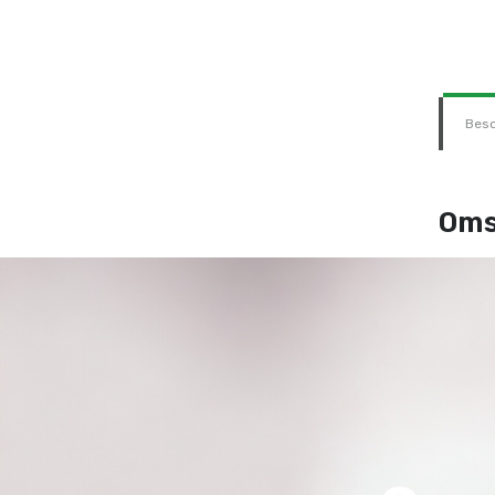
Besc
Oms