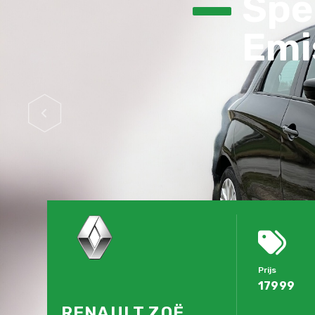
Spec
Emis
Prijs
17999
RENAULT ZOË