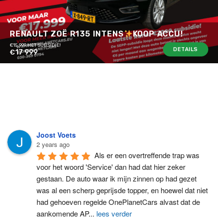
RENAULT ZOË R135 INTENS
KOOP ACCU!
€15.999 MET SUBSIDIE!
DETAILS
€17 999
Joost Voets
2 years ago
Als er een overtreffende trap was 
voor het woord 'Service' dan had dat hier zeker 
gestaan. De auto waar ik mijn zinnen op had gezet 
was al een scherp geprijsde topper, en hoewel dat niet 
had gehoeven regelde OnePlanetCars alvast dat de 
aankomende AP
...
lees verder