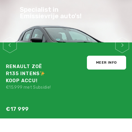
Specialist in
Emissievrije auto's!
MEER INFO
RENAULT ZOË
R135 INTENS
KOOP ACCU!
€15.999 met Subsidie!
€17 999