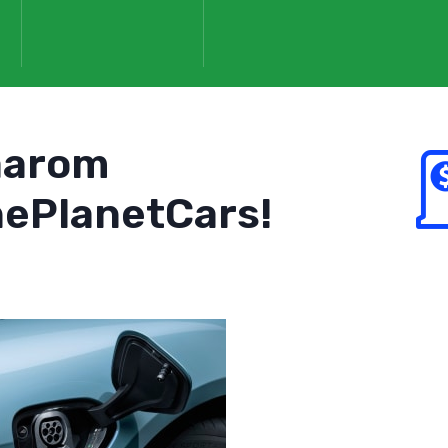
aarom
ePlanetCars!