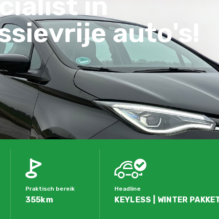
ialist in
sievrije auto's!
Praktisch bereik
Headline
355km
KEYLESS | WINTER PAKKET