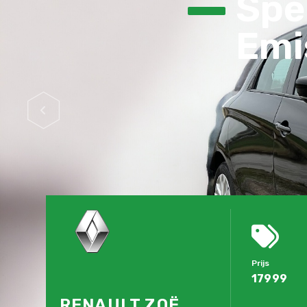
Spec
Emis
Prijs
17999
RENAULT ZOË