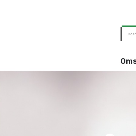
Besc
Oms