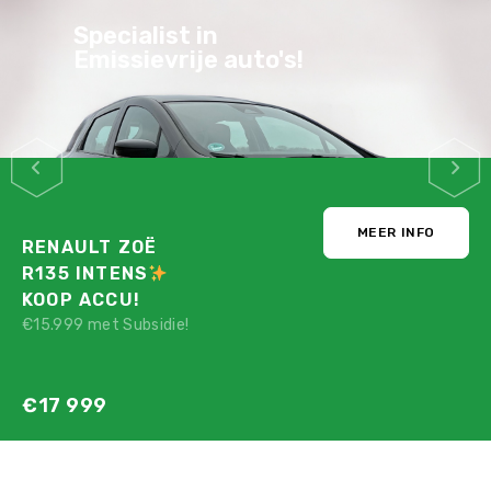
Specialist in
Emissievrije auto's!
MEER INFO
RENAULT ZOË
R135 INTENS
KOOP ACCU!
€15.999 met Subsidie!
€17 999