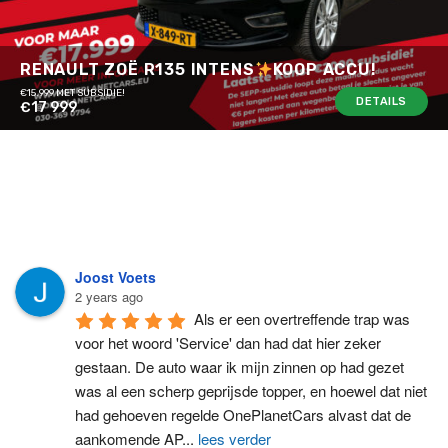
RENAULT ZOË R135 INTENS
KOOP ACCU!
€15.999 MET SUBSIDIE!
DETAILS
€17 999
Joost Voets
2 years ago
Als er een overtreffende trap was 
voor het woord 'Service' dan had dat hier zeker 
gestaan. De auto waar ik mijn zinnen op had gezet 
was al een scherp geprijsde topper, en hoewel dat niet 
had gehoeven regelde OnePlanetCars alvast dat de 
aankomende AP
...
lees verder